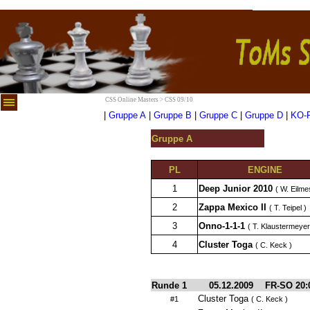
CSS Online Masters > CSS 09/10
|
Gruppe A
|
Gruppe B
|
Gruppe C
|
Gruppe D
|
KO-
Gruppe A
PL
ENGINE
1
Deep Junior 2010
( W. Eilme
2
Zappa Mexico II
( T. Teipel )
3
Onno-1-1-1
( T. Klaustermeyer
4
Cluster Toga
( C. Keck )
Runde 1
05.12.2009
FR-SO 20:
Cluster Toga
#1
( C. Keck )