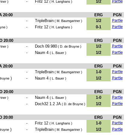
-
Fritz 12
1/2
Partie
tner )
( H. Langhans )
A 20:00
ERG
PGN
-
TripleBrain
1/2
Partie
( M. Baumgartner )
-
Fritz 12
0-1
Partie
uyne )
( H. Langhans )
O 20:00
ERG
PGN
-
Doch 09.980
1/2
Partie
tner )
( D. de Bruyne )
-
Naum 4
1/2
Partie
( L. Bauer )
A 20:00
ERG
PGN
-
TripleBrain
1-0
Partie
( M. Baumgartner )
)
-
Naum 4
1/2
Partie
Bruyne
( L. Bauer )
O 20:00
ERG
PGN
-
Naum 4
1-0
Partie
tner )
( L. Bauer )
-
Doch32 1.2 JA
1/2
Partie
( D. de Bruyne )
O 20:00
ERG
PGN
-
Fritz 12
1-0
Partie
( H. Langhans )
)
-
TripleBrain
1/2
Partie
Bruyne
( M. Baumgartner )