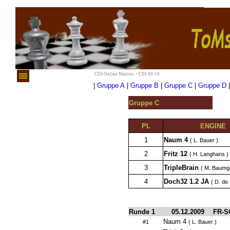
CSS Online Masters > CSS 09/10
|
Gruppe A
|
Gruppe B
|
Gruppe C
|
Gruppe D
Gruppe C
PL
ENGINE
1
Naum 4
( L. Bauer )
2
Fritz 12
( H. Langhans )
3
TripleBrain
( M. Baumga
4
Doch32 1.2 JA
( D. de
Runde 1
05.12.2009
FR-S
Naum 4
#1
( L. Bauer )