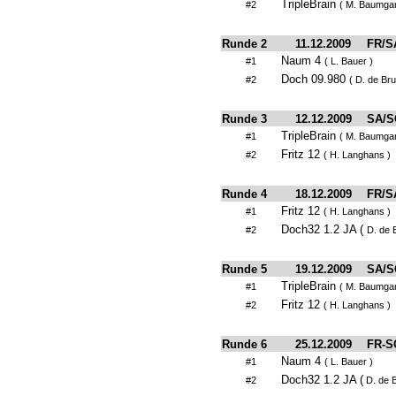
TripleBrain
#2
( M. Baumgar
Runde 2
11.12.2009
FR/S
Naum 4
#1
( L. Bauer )
Doch 09.980
#2
( D. de Br
Runde 3
12.12.2009
SA/S
TripleBrain
#1
( M. Baumgar
Fritz 12
#2
( H. Langhans )
Runde 4
18.12.2009
FR/S
Fritz 12
#1
( H. Langhans )
Doch32 1.2 JA (
#2
D. de 
Runde 5
19.12.2009
SA/S
TripleBrain
#1
( M. Baumgar
Fritz 12
#2
( H. Langhans )
Runde 6
25.12.2009
FR-S
Naum 4
#1
( L. Bauer )
Doch32 1.2 JA (
#2
D. de 