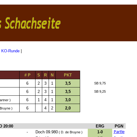
|
KO-Runde
|
# P
S
R
N
PKT
6
2
3
1
3,5
SB 9,75
6
2
3
1
3,5
SB 9,25
6
1
4
1
3,0
rtner )
6
4
2
2,0
 Bruyne )
O 20:00
ERG
PGN
-
Doch 09.980
1-0
Partie
( D. de Bruyne )