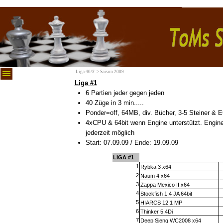
Liga 40/3' > Saison 2009
Liga #1
6 Partien jeder gegen jeden
40 Züge in 3 min.....
Ponder=off, 64MB, div. Bücher, 3-5 Steiner &
4xCPU & 64bit wenn Engine unterstützt. Engin
jederzeit möglich
Start: 07.09.09 / Ende: 19.09.09
LIGA #1
1
Rybka 3 x64
2
Naum 4 x64
3
Zappa Mexico II x64
4
Stockfish 1.4 JA 64bit
5
HIARCS 12.1 MP
6
Thinker 5.4Di
7
Deep Sjeng WC2008 x64