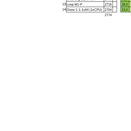
13
Loop M1-P
2716
28,0
14
Onno-1-1-1x64 (1xCPU)
2704
23,0
2774