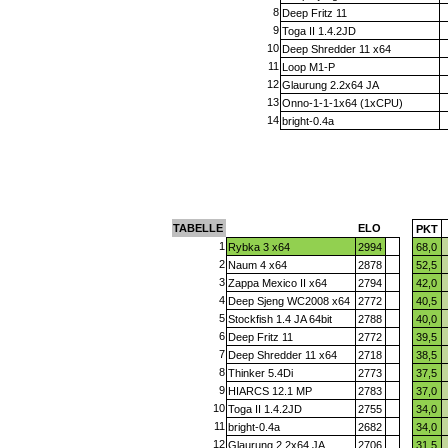
8
Deep Fritz 11
9
Toga II 1.4.2JD
10
Deep Shredder 11 x64
11
Loop M1-P
12
Glaurung 2.2x64 JA
13
Onno-1-1-1x64 (1xCPU)
14
bright-0.4a
TABELLE
ELO
PKT
1
Rybka 3 x64
2994
68,0
2
Naum 4 x64
2878
52,5
3
Zappa Mexico II x64
2794
42,0
4
Deep Sjeng WC2008 x64
2772
40,5
5
Stockfish 1.4 JA 64bit
2788
40,0
6
Deep Fritz 11
2772
39,5
7
Deep Shredder 11 x64
2718
38,5
8
Thinker 5.4Di
2773
37,5
9
HIARCS 12.1 MP
2783
37,0
10
Toga II 1.4.2JD
2755
34,0
11
bright-0.4a
2682
34,0
12
Glaurung 2.2x64 JA
2706
31,5